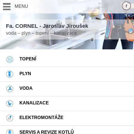
MENU
Fa. CORNEL - Jaroslav Jiroušek
voda – plyn – topení – kanalizace
TOPENÍ
PLYN
VODA
KANALIZACE
ELEKTROMONTÁŽE
SERVIS A REVIZE KOTLŮ