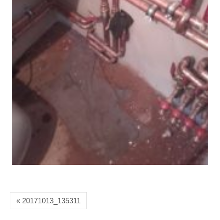
« 20171013_135311