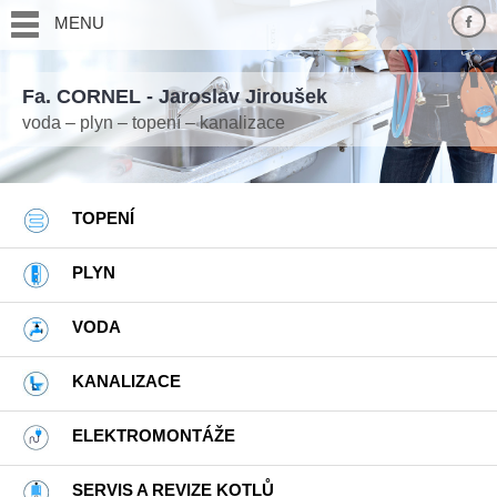
MENU
Fa. CORNEL - Jaroslav Jiroušek
voda – plyn – topení – kanalizace
TOPENÍ
PLYN
VODA
KANALIZACE
ELEKTROMONTÁŽE
SERVIS A REVIZE KOTLŮ